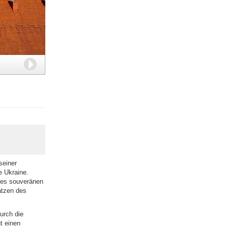
Weiter
seiner
e Ukraine.
ines souveränen
ätzen des
durch die
t einen