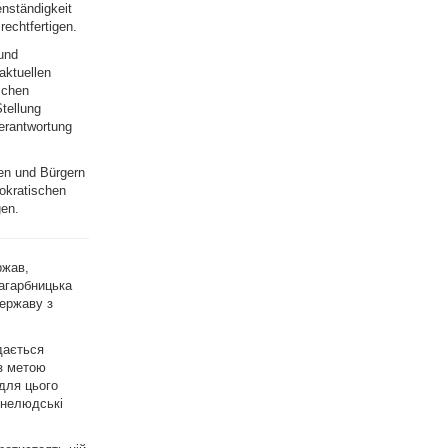
nständigkeit
echtfertigen.
 und
aktuellen
schen
tellung
Verantwortung
en und Bürgern
mokratischen
gen.
ржав,
агарбницька
державу з
дається
з метою
для цього
 нелюдські