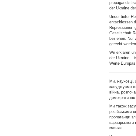
propagandistis
der Ukraine de
Unser tiefer Re
entschlossen di
Repressionen g
Gesellschaft R
beziehen. Nur w
gerecht werden
Wir erklären u
der Ukraine – i
Werte Europas s
Ми, науковці,
засуджуємо жо
війна, розпоч
демократично 
Ми також засу
російськими о
пропаганди зл
варварського 
вчинки.