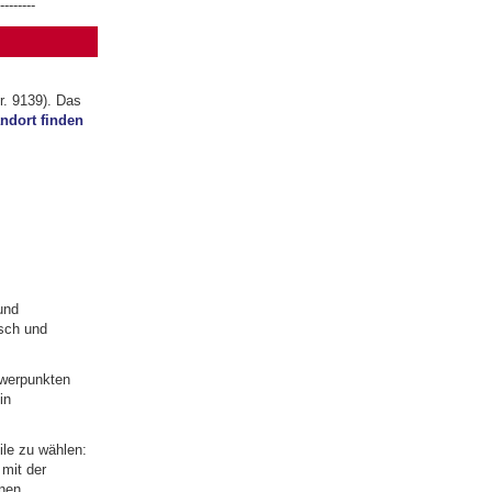
--------
. 9139). Das
ndort finden
und
sch und
hwerpunkten
in
ile zu wählen:
 mit der
nen