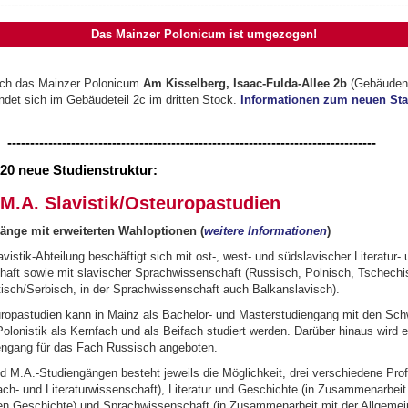
----------------------------------------------------------------------------------------------------------------
Das Mainzer Polonicum ist umgezogen
!
ich das Mainzer Polonicum
Am Kisselberg, Isaac-Fulda-Allee 2b
(Gebäudenr
ndet sich im Gebäudeteil 2c im dritten Stock.
Informationen zum neuen Sta
-------------------------------------------------------------------
20 neue Studienstruktur:
 M.A. Slavistik/Osteuropastudien
gänge mit erweiterten Wahloptionen (
weitere Informationen
)
vistik-Abteilung beschäftigt sich mit ost-, west- und südslavischer Literatur- 
haft sowie mit slavischer Sprachwissenschaft (Russisch, Polnisch, Tschechi
isch/Serbisch, in der Sprachwissenschaft auch Balkanslavisch).
uropastudien kann in Mainz als Bachelor- und Masterstudiengang mit den Sc
olonistik als Kernfach und als Beifach studiert werden. Darüber hinaus wird e
ngang für das Fach Russisch angeboten.
d M.A.-Studiengängen besteht jeweils die Möglichkeit, drei verschiedene Prof
ach- und Literaturwissenschaft), Literatur und Geschichte (in Zusammenarbeit
n Geschichte) und Sprachwissenschaft (in Zusammenarbeit mit der Allgemei