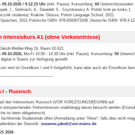
- 09.10.2026 / 9-12:15 Uhr
(inkl. Pause). Kursumfang:
60
Unterrichtsstunden.
ek, I., Stelmach, A., Dawidek S., Szymkiewicz A: Polski krok po kroku 1,
ecznik studenta). Kraków: Glossa, Polish Language School, 2021.
tt Sprachen, 2021.Polnische ISBN: 978-8393073108; Deutsche ISBN: 978-3-12
 Intensivkurs A1 (ohne Vorkenntnisse)
Jakob-Welder-Weg 16, Raum 02-521
- 09.10.2026,
Mo-Fr 10:00 - 14:30 Uhr (inkl. Pause). Kursumfang:
50
Unterric
digital in Teams zur Verfügung gestellt.
urs wird im Grundkurs I und II fortgeführt, kann aber auch als Einzelkurs be
--------------------------------------------
 I - Russisch
 auf den Intensivkurs Russisch (VOR VORLESUNGSBEGINN) auf.
ei entsprechenden Vorkenntnissen unabhängig davon besucht werden (Einstuf
e ist dann obligatorisch).
r fachfremde Studierende offen (Anmeldung unter "Hörer"; falls dies nicht mögli
dienbüro der Slavistik:
susanne.jakob@uni-mainz.de
SS 2026