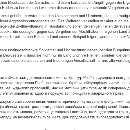
chen Missbrauch der Sprache, um diesem barbarischen Angriff gegen die Eige
n Boden zu bereiten und weiterhin dieses menschenverachtende Vorgehen zu r
spekt gebührt in erster Linie den Ukrainerinnen und Ukrainern, die sich mutig
eser Aggression entgegenstellen. Des Weiteren verurteilen wir aber auch die 
egen die Zivilbevölkerung in Russland und zollen denjenigen Teilen der russi
espekt, die couragiert gegen das Vorgehen der Machthaber im eigenen Land S
enn die politischen Eliten im Land diesem Beispiel folgen, werden sie ihrer 
.
nsere uneingeschränkte Solidarität und Hochachtung gegenüber den Bürgerinn
m Bewusstsein, dass sie nicht nur ihr Land und ihre Freiheit, sondern die de
owie einer pluralistischen und friedfertigen Gesellschaft für uns alle verteidi
 які займаються дослідженнями мов та культур Росії та сусідніх з нею де
рстоке вторгнення Росії на територію України найсуворішим чином. Ця з
ата без будь-яких провокацій, має на меті знищити Україну як суверенну 
легітимізованою владою й порушує всі принципи міжнародного права.
джуємо спотворене висвітлення історичного і культурного фону, який по
фіційними, підконтрольними державі засобами масової інформації. Вони 
овживають мовою, роблячи це свідомо і постійно, щоб підготувати ґрунт 
нападу на незалежність України та щоб продовжувати виправдовувати ці