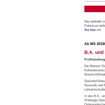
----------------------
Neu befindet s
Polonicum befi
Sie hier-->>
--------------
Ab WS 2019/
B.A. und
Profilstudien
Die Mainzer Sla
Kulturwissensc
Bosnisch/Kroat
Slavistik/Oste
Russistik und P
Lehramtsstudie
In den B.A.- un
Philologie (Spr
Osteuropäische