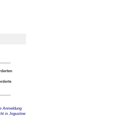
---------
rderten
orderte
---------
ie Anmeldung
ht in Jogustine