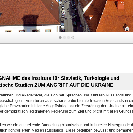
k
AHME des Instituts für Slavistik, Turkologie und
ltische Studien ZUM ANGRIFF AUF DIE UKRAINE
erinnen und Akademiker, die sich mit Sprachen und Kulturen Russlands und 
eschäftigen – verurteilen aufs schärfste die brutale Invasion Russlands in di
liche Provokation initiierte Angriffskrieg hat die Zerstörung der Ukraine als e
er demokratisch legitimierten Regierung zum Ziel und bricht mit allen Grunds
len wir die entstellende Darstellung historischer und kultureller Hintergründe 
aatlich kontrollierten Medien Russlands. Diese betreiben bewusst und permanen