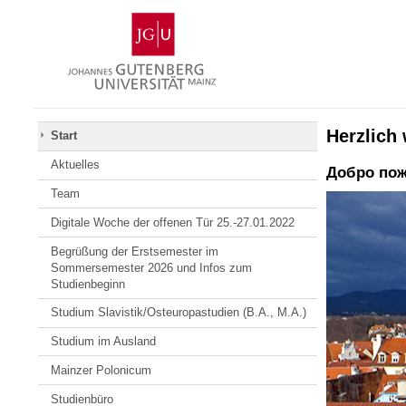
Zum
Johannes
Inhalt
Gutenberg-
springen
Universität
Mainz
Herzlich 
Start
Aktuelles
Добро пожа
Team
Digitale Woche der offenen Tür 25.-27.01.2022
Begrüßung der Erstsemester im
Sommersemester 2026 und Infos zum
Studienbeginn
Studium Slavistik/Osteuropastudien (B.A., M.A.)
Studium im Ausland
Mainzer Polonicum
Studienbüro