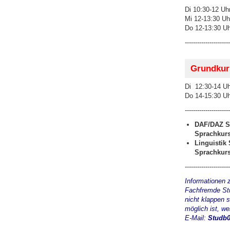
Di 10:30-12 Uh
Mi 12-13:30 Uh
Do 12-13:30 Uh
----------------------
Grundkurs
Di 12:30-14 Uh
Do 14-15:30 Uh
----------------------
DAF/DAZ St
Sprachkurs
Linguistik
Sprachkurs
----------------------
Informationen 
Fachfremde Stu
nicht klappen 
möglich ist, we
E-Mail:
Studb0