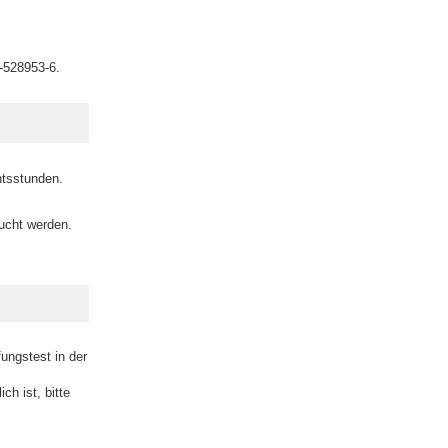
-528953-6.
htsstunden.
sucht werden.
ungstest in der
ch ist, bitte