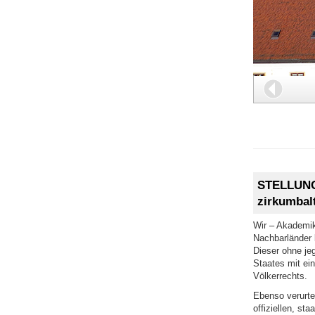
Zurüc
STELLUNGN
zirkumba
Wir – Akademik
Nachbarländer b
Dieser ohne jeg
Staates mit ein
Völkerrechts.
Ebenso verurtei
offiziellen, st