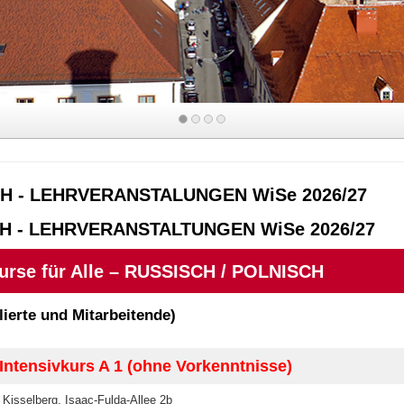
k
H - LEHRVERANSTALUNGEN WiSe 2026/27
H - LEHRVERANSTALTUNGEN WiSe 2026
/27
urse für Alle – RUSSISCH / POLNISCH
lierte und Mitarbeitende)
Intensivkurs A 1 (ohne Vorkenntnisse)
Kisselberg, Isaac-Fulda-Allee 2b