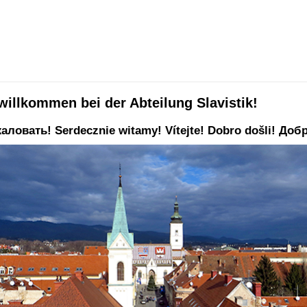
willkommen bei der Abteilung Slavistik!
ловать! Serdecznie witamy! Vítejte! Dobro došli! До