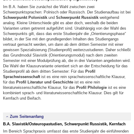
Im B.A. haben Sie zunächst die Wahl zwischen zwei
Schwerpunktsprachen: Polnisch oder Russisch. Der Studienaufbau ist bei
Schwerpunkt Polonistik
und
Schwerpunkt Russistik
weitgehend
analog. Kleine Unterschiede gibt es aber doch, weshalb die beiden
Varianten unten getrennt aufgeführt sind. Unabhängig von der Wahl des
Schwerpunkts gilt, dass das erste Studienjahr die „Orientierungsphase“
bildet, in der Sie mit den grundlegenden Inhalten des Studiengangs
vertraut gemacht werden, um dann ab dem dritten Semester mit einer
gewissen Spezialisierung (Studienprofil) weiterzustudieren. Daher schließt
das Grundmodul Slavistik (Orientierungsmodul) nach dem zweiten
Semester mit einer Modulprüfung ab, die in drei Varianten angeboten wird.
Die Wahl der Klausurvariante orientiert sich an der Entscheidung für das
Studienprofil ab dem dritten Semester: Für das
Profil
Sprachwissenschaft
ist es eine rein sprachwissenschaftliche Klausur,
für das
Profil Literatur und Geschichte
ist es eine rein
literaturwissenschaftliche Klausur, für das
Profil Philologie
ist es eine
kombiniert sprach- und literaturwissenschaftliche Klausur. Dies gilt für
Kernfach und Beifach.
Zum Seitenanfang
B.A. Slavistik/Osteuropastudien, Schwerpunkt Russistik, Kernfach
Im Bereich Sprachpraxis umfasst das erste Studienjahr die einführenden