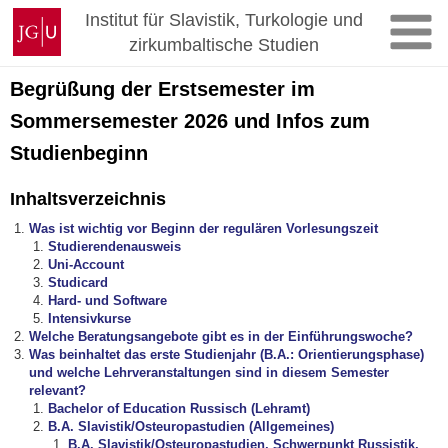
Zum
Johannes
Institut für Slavistik, Turkologie und
Inhalt
Gutenberg-
zirkumbaltische Studien
springen
Universität
Mainz
Begrüßung der Erstsemester im
Sommersemester 2026 und Infos zum
Studienbeginn
Inhaltsverzeichnis
Was ist wichtig vor Beginn der
regulären Vorlesungszeit
Studierendenausweis
Uni-Account
Studicard
Hard- und Software
Intensivkurse
Welche Beratungsangebote gibt es in der Einführungswoche?
Was beinhaltet das erste Studienjahr (B.A.: Orientierungsphase)
und welche Lehrveranstaltungen sind in diesem Semester
relevant?
Bachelor of Education Russisch (Lehramt)
B.A. Slavistik/Osteuropastudien
(Allgemeines)
B.A. Slavistik/Osteuropastudien, Schwerpunkt Russistik,