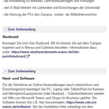
- die Anmeldung zu Modulen, Lehrveranstaltungen und Prüfungen
- den E-Mail-Verkehr mit Lehrenden und Einrichtungen der Universität
- die Nutzung der PCs des Campus, insbes. der Bibliotheksrechner
Zum Seitenanfang
Studicard
Besorgen Sie sich Ihre Studicard. Mit ihr können Sie auf dem Campus
kopieren und in Mensa und Cafeteria bezahlen. Informationen dazu
unter:
https://www.studierendenwerk-mainz.de/info-
point/studicard
Zum Seitenanfang
Hard- und Software
Für die Teilnahme an Online-Veranstaltungen (auch Intensivkurs und
Einstufungstest) benötigen Sie PC, Laptop oder Tablet/iPad mit Kamera
und Mikrophon/Lautsprecher (oder Headset). - Videokonferenzen werden
mit Hilfe von
Microsoft Teams
und
Skype for Business
geführt. Die
Software können Sie z.B. hier herunterladen:
https://www.zdv.uni-
mainz.de/software/
. Bei der Installation bitte unbedingt mit dem