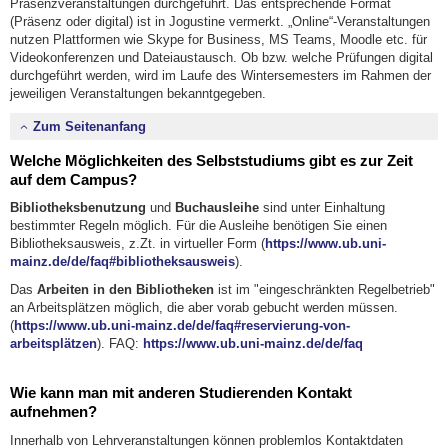
Präsenzveranstaltungen durchgeführt. Das entsprechende Format
(Präsenz oder digital) ist in Jogustine vermerkt. „Online“-Veranstaltungen
nutzen Plattformen wie Skype for Business, MS Teams, Moodle etc. für
Videokonferenzen und Dateiaustausch. Ob bzw. welche Prüfungen digital
durchgeführt werden, wird im Laufe des Wintersemesters im Rahmen der
jeweiligen Veranstaltungen bekanntgegeben.
Zum Seitenanfang
Welche Möglichkeiten des Selbststudiums gibt es zur Zeit
auf dem Campus?
Bibliotheksbenutzung
und
Buchausleihe
sind unter Einhaltung
bestimmter Regeln möglich. Für die Ausleihe benötigen Sie einen
Bibliotheksausweis, z.Zt. in virtueller Form (
https://www.ub.uni-
mainz.de/de/faq#bibliotheksausweis
).
Das
Arbeiten in den Bibliotheken
ist im "eingeschränkten Regelbetrieb"
an Arbeitsplätzen möglich, die aber vorab gebucht werden müssen.
(
https://www.ub.uni-mainz.de/de/faq#reservierung-von-
arbeitsplätzen
). FAQ:
https://www.ub.uni-mainz.de/de/faq
Wie kann man mit anderen Studierenden Kontakt
aufnehmen?
Innerhalb von Lehrveranstaltungen können problemlos Kontaktdaten