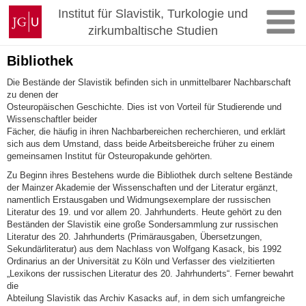
Zum
Johannes
Institut für Slavistik, Turkologie und
Inhalt
Gutenberg-
zirkumbaltische Studien
springen
Universität
Mainz
Bibliothek
Die Bestände der Slavistik befinden sich in unmittelbarer Nachbarschaft
zu denen der
Osteuropäischen Geschichte. Dies ist von Vorteil für Studierende und
Wissenschaftler beider
Fächer, die häufig in ihren Nachbarbereichen recherchieren, und erklärt
sich aus dem Umstand, dass beide Arbeitsbereiche früher zu einem
gemeinsamen Institut für Osteuropakunde gehörten.
Zu Beginn ihres Bestehens wurde die Bibliothek durch seltene Bestände
der Mainzer Akademie der Wissenschaften und der Literatur ergänzt,
namentlich Erstausgaben und Widmungsexemplare der russischen
Literatur des 19. und vor allem 20. Jahrhunderts. Heute gehört zu den
Beständen der Slavistik eine große Sondersammlung zur russischen
Literatur des 20. Jahrhunderts (Primärausgaben, Übersetzungen,
Sekundärliteratur) aus dem Nachlass von Wolfgang Kasack, bis 1992
Ordinarius an der Universität zu Köln und Verfasser des vielzitierten
„Lexikons der russischen Literatur des 20. Jahrhunderts“. Ferner bewahrt
die
Abteilung Slavistik das Archiv Kasacks auf, in dem sich umfangreiche