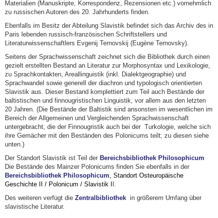
Materialien (Manuskripte, Korrespondenz, Rezensionen etc.) vornehmlich
zu russischen Autoren des 20. Jahrhunderts finden.
Ebenfalls im Besitz der Abteilung Slavistik befindet sich das Archiv des in
Paris lebenden russisch-französischen Schriftstellers und
Literaturwissenschaftlers Evgenij Ternovskij (Eugène Ternovsky).
Seitens der Sprachwissenschaft zeichnet sich die Bibliothek durch einen
gezielt erstellten Bestand an Literatur zur Morphosyntax und Lexikologie,
zu Sprachkontakten, Areallinguistik (inkl. Dialektgeographie) und
Sprachwandel sowie generell der diachron und typologisch orientierten
Slavistik aus. Dieser Bestand komplettiert zum Teil auch Bestände der
baltistischen und finnougristischen Linguistik, vor allem aus den letzten
20 Jahren. (Die Bestände der Baltistik sind ansonsten im wesentlichen im
Bereich der Allgemeinen und Vergleichenden Sprachwissenschaft
untergebracht, die der Finnougristik auch bei der Turkologie, welche sich
ihre Gemächer mit den Beständen des Polonicums teilt; zu diesen siehe
unten.)
Der Standort Slavistik ist Teil der
Bereichsbibliothek Philosophicum
Die Bestände des Mainzer Polonicums finden Sie ebenfalls in der
Bereichsbibliothek Philosophicum
, Standort Osteuropäische
Geschichte II / Polonicum / Slavistik I
I
.
Des weiteren verfügt die
Zentralbibliothek
in größerem Umfang über
slavistische Literatur.