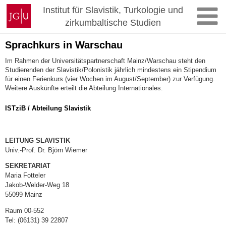
Zum
Johannes
Institut für Slavistik, Turkologie und
Inhalt
Gutenberg-
zirkumbaltische Studien
springen
Universität
Mainz
Sprachkurs in Warschau
Im Rahmen der Universitätspartnerschaft Mainz/Warschau steht den
Studierenden der Slavistik/Polonistik jährlich mindestens ein Stipendium
für einen Ferienkurs (vier Wochen im August/September) zur Verfügung.
Weitere Auskünfte erteilt die Abteilung Internationales.
ISTziB / Abteilung Slavistik
LEITUNG SLAVISTIK
Univ.-Prof. Dr. Björn Wiemer
SEKRETARIAT
Maria Fotteler
Jakob-Welder-Weg 18
55099 Mainz
Raum 00-552
Tel: (06131) 39 22807