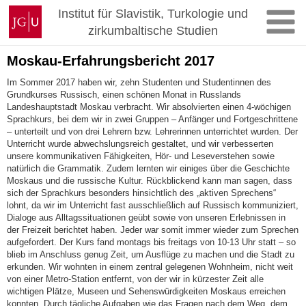
Zum
Johannes
Institut für Slavistik, Turkologie und
Inhalt
Gutenberg-
zirkumbaltische Studien
springen
Universität
Mainz
Moskau-Erfahrungsbericht 2017
Im Sommer 2017 haben wir, zehn Studenten und Studentinnen des
Grundkurses Russisch, einen schönen Monat in Russlands
Landeshauptstadt Moskau verbracht. Wir absolvierten einen 4-wöchigen
Sprachkurs, bei dem wir in zwei Gruppen – Anfänger und Fortgeschrittene
– unterteilt und von drei Lehrern bzw. Lehrerinnen unterrichtet wurden. Der
Unterricht wurde abwechslungsreich gestaltet, und wir verbesserten
unsere kommunikativen Fähigkeiten, Hör- und Leseverstehen sowie
natürlich die Grammatik. Zudem lernten wir einiges über die Geschichte
Moskaus und die russische Kultur. Rückblickend kann man sagen, dass
sich der Sprachkurs besonders hinsichtlich des „aktiven Sprechens“
lohnt, da wir im Unterricht fast ausschließlich auf Russisch kommuniziert,
Dialoge aus Alltagssituationen geübt sowie von unseren Erlebnissen in
der Freizeit berichtet haben. Jeder war somit immer wieder zum Sprechen
aufgefordert. Der Kurs fand montags bis freitags von 10-13 Uhr statt – so
blieb im Anschluss genug Zeit, um Ausflüge zu machen und die Stadt zu
erkunden. Wir wohnten in einem zentral gelegenen Wohnheim, nicht weit
von einer Metro-Station entfernt, von der wir in kürzester Zeit alle
wichtigen Plätze, Museen und Sehenswürdigkeiten Moskaus erreichen
konnten. Durch tägliche Aufgaben wie das Fragen nach dem Weg, dem