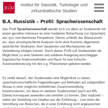
Zum
Johannes
Institut für Slavistik, Turkologie und
Inhalt
Gutenberg-
zirkumbaltische Studien
springen
Universität
Mainz
B.A. Russistik – Profil: Sprachwissenschaft
Das Profil
Sprachwissenschaft
wendet sich vor allem an Studierende mit
einem gezielten Interesse an einer fundierten Betrachtung von Sprache(n)
aus syn- und diachroner Perspektive. Dieses schließt das Bewusstsein
ein, dass einzelsprachliche Analysen nicht ohne Kenntnis allgemeiner
sprachlicher Strukturen, ihrer Variationen und Mechanismen der
Veränderung erfolgen können. Durch dieses Profil soll Studierenden die
Möglichkeit zu einer breiteren und solideren Aneignung einschlägiger
linguistischer Analysemethoden und Raum für eine kritische
Auseinandersetzung mit den o.g. Phänomenen geboten werden.
Es strebt danach, den Studierenden eine Möglichkeit zu bieten,
sprachwissenschaftliche Fragestellungen und Methoden auf zeitgemäßen
Niveau in einer möglichst einheitlichen Zusammenstellung
kennenzulernen, um diese im weiteren Studienverlauf (auch auf MA-
Ebene) konsequent anwenden und vertiefen zu können. Dies impliziert –
neben der Vertiefung von Inhalten aus der Einführung – zum einen die
Vermittlung von Bereichen, die in einer Einführung nicht angesprochen