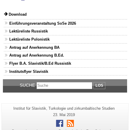
Download
Einführungsveranstaltung SoSe 2026
Lektüreliste Russistik
Lektüreliste Polonistik
Antrag auf Anerkennung BA
Antrag auf Anerkennung B.Ed.
Flyer B.A. Slavistik/B.Ed Russistik
Institutsflyer Slavistik
SUCHE
LOS
Zusätzliche
Seiten-
Institut für Slavistik, Turkologie und zirkumbaltische Studien
Name:
Informationen
Letzte
23. Mai 2019
Aktualisierung:
zu
Facebook
RSS
dieser